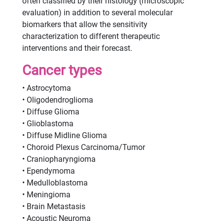
often classified by their histology (microscopic
evaluation) in addition to several molecular
biomarkers that allow the sensitivity
characterization to different therapeutic
interventions and their forecast.
Cancer types
• Astrocytoma
• Oligodendroglioma
• Diffuse Glioma
• Glioblastoma
• Diffuse Midline Glioma
• Choroid Plexus Carcinoma/Tumor
• Craniopharyngioma
• Ependymoma
• Medulloblastoma
• Meningioma
• Brain Metastasis
• Acoustic Neuroma